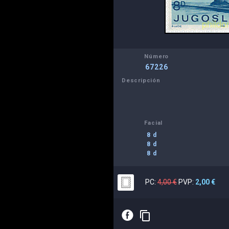
Número
67226
Descripción
Facial
8 d
8 d
8 d
PC:
4,00 €
PVP:
2,00 €
E
content_copy