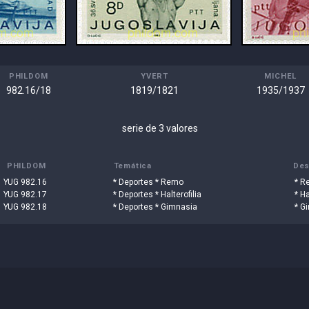
PHILDOM
YVERT
MICHEL
982.16/18
1819/1821
1935/1937
serie de 3 valores
PHILDOM
Temática
Des
YUG 982.16
* Deportes * Remo
* R
YUG 982.17
* Deportes * Halterofilia
* Ha
YUG 982.18
* Deportes * Gimnasia
* Gi