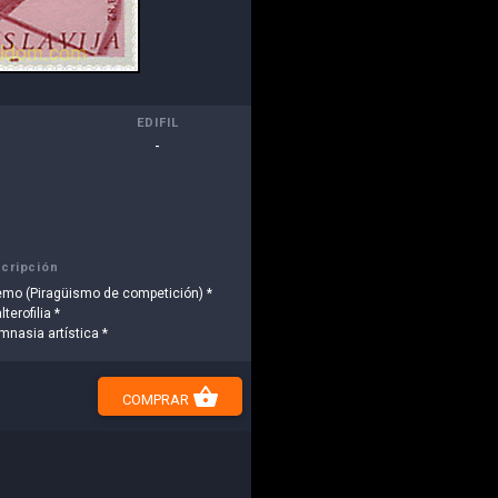
EDIFIL
-
cripción
emo (Piragüismo de competición) *
lterofilia *
mnasia artística *
shopping_basket
COMPRAR