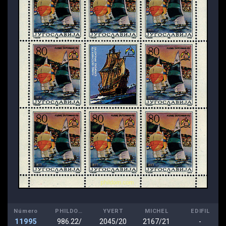
Número
PHILDOM
YVERT
MICHEL
EDIFIL
11995
986.22/
2045/20
2167/21
-