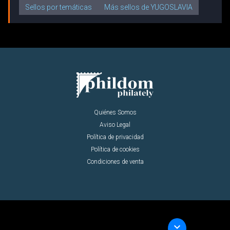
Sellos por temáticas
Más sellos de YUGOSLAVIA
Quiénes Somos
Aviso Legal
Política de privacidad
Política de cookies
Condiciones de venta
keyboard_arrow_down