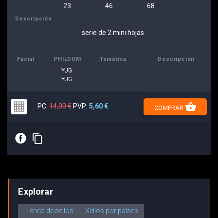
23
46
68
Descripción
serie de 2 mini hojas
Facial
PHILDOM
Temática
Descripción
YUG
YUG
shopping_basket
PC:
14,00 €
PVP:
5,60 €
COMPRAR
E
content_copy
Explorar
Tienda de sellos
Sellos por países