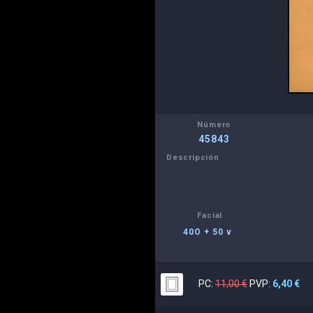
Número
45843
Descripción
Facial
40O + 50 v
PC:
11,00 €
PVP:
6,40 €