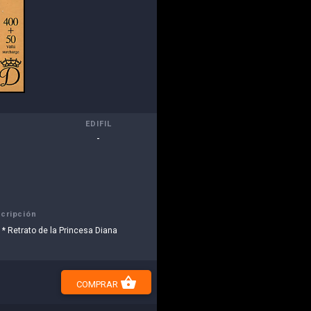
EDIFIL
-
cripción
* * Retrato de la Princesa Diana
shopping_basket
COMPRAR