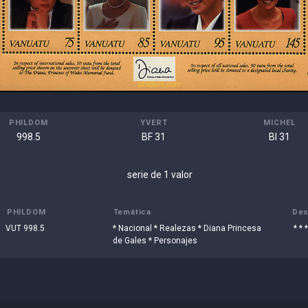
PHILDOM
YVERT
MICHEL
998.5
BF 31
Bl 31
serie de 1 valor
PHILDOM
Temática
Des
VUT 998.5
* Nacional * Realezas * Diana Princesa
* * 
de Gales * Personajes