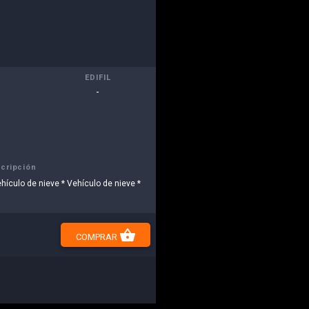
EDIFIL
-
cripción
ehículo de nieve * Vehículo de nieve *
shopping_basket
COMPRAR