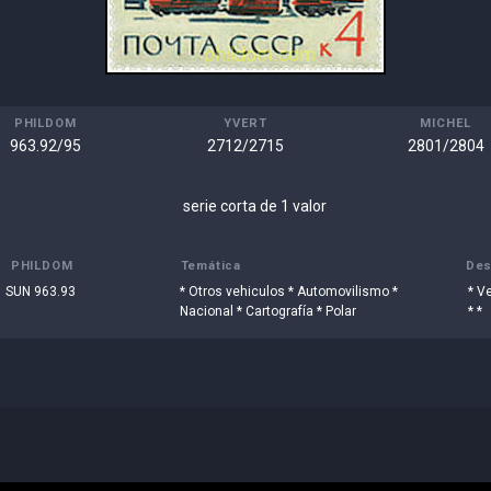
PHILDOM
YVERT
MICHEL
963.92/95
2712/2715
2801/2804
serie corta de 1 valor
PHILDOM
Temática
Des
SUN 963.93
* Otros vehiculos * Automovilismo *
* V
Nacional * Cartografía * Polar
* *