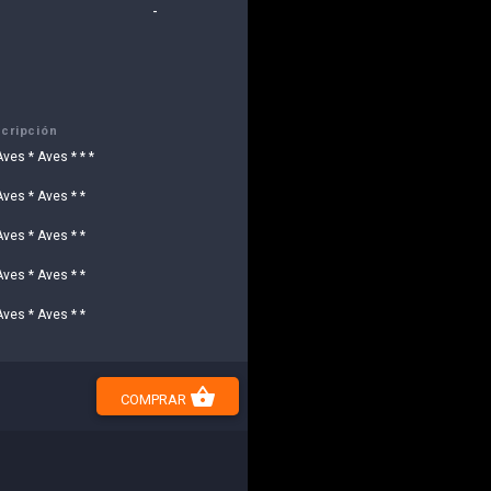
-
cripción
Aves * Aves * * *
Aves * Aves * *
Aves * Aves * *
Aves * Aves * *
Aves * Aves * *
shopping_basket
COMPRAR