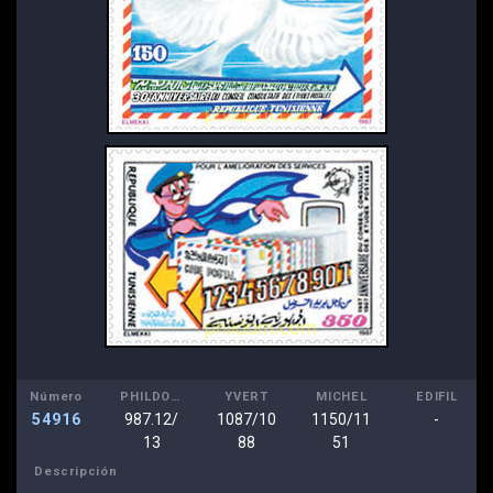
Número
PHILDOM
YVERT
MICHEL
EDIFIL
54916
987.12/
1087/10
1150/11
-
13
88
51
Descripción