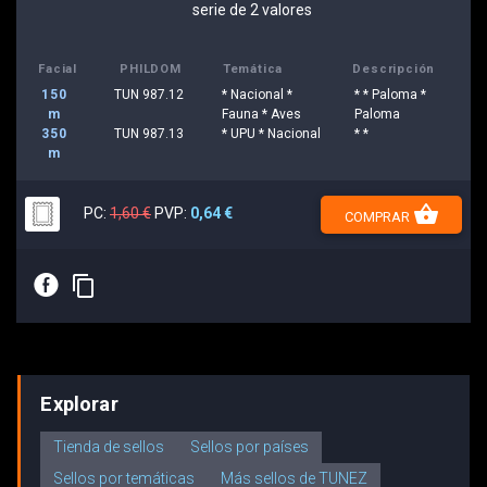
serie de 2 valores
Facial
PHILDOM
Temática
Descripción
150
TUN 987.12
* Nacional *
* * Paloma *
m
Fauna * Aves
Paloma
350
TUN 987.13
* UPU * Nacional
* *
m
shopping_basket
PC:
1,60 €
PVP:
0,64 €
COMPRAR
E
content_copy
Explorar
Tienda de sellos
Sellos por países
Sellos por temáticas
Más sellos de TUNEZ