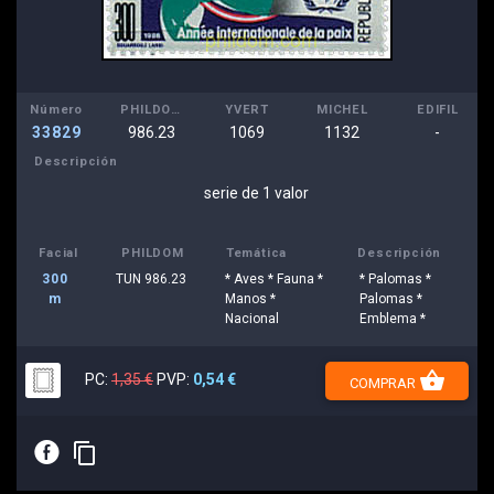
Número
PHILDOM
YVERT
MICHEL
EDIFIL
33829
986.23
1069
1132
-
Descripción
serie de 1 valor
Facial
PHILDOM
Temática
Descripción
300
TUN 986.23
* Aves * Fauna *
* Palomas *
m
Manos *
Palomas *
Nacional
Emblema *
shopping_basket
PC:
1,35 €
PVP:
0,54 €
COMPRAR
E
content_copy