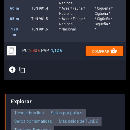
Nacional
60 m
TUN 981.4
* Aves * Fauna *
* Cigüeña *
Nacional
Cigüeña *
85 m
TUN 981.5
* Aves * Fauna *
* Cigüeña *
Nacional
Cigüeña *
120
TUN 981.6
* Nacional
*
m
shopping_basket
PC:
2,80 €
PVP:
1,12 €
COMPRAR
E
content_copy
Explorar
Tienda de sellos
Sellos por países
Sellos por temáticas
Más sellos de TUNEZ
Temática: Banderas