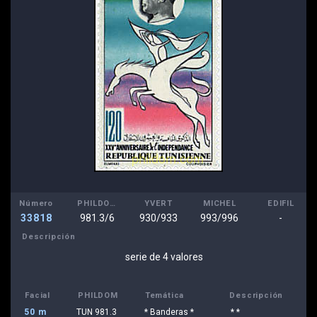
Número
PHILDOM
YVERT
MICHEL
EDIFIL
33818
981.3/6
930/933
993/996
-
Descripción
serie de 4 valores
Facial
PHILDOM
Temática
Descripción
50 m
TUN 981.3
* Banderas *
* *