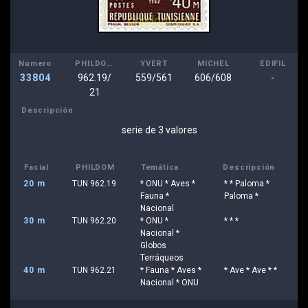
Número
PHILDOM
YVERT
MICHEL
EDIFIL
33804
962.19/
559/561
606/608
-
21
Descripción
serie de 3 valores
Facial
PHILDOM
Temática
Descripción
20 m
TUN 962.19
* ONU * Aves *
* * Paloma *
Fauna *
Paloma *
Nacional
30 m
TUN 962.20
* ONU *
* * *
Nacional *
Globos
Terráqueos
40 m
TUN 962.21
* Fauna * Aves *
* Ave * Ave * *
Nacional * ONU