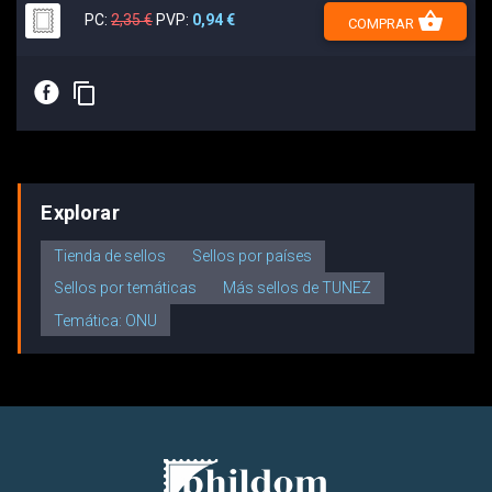
shopping_basket
PC:
2,35 €
PVP:
0,94 €
COMPRAR
E
content_copy
Explorar
Tienda de sellos
Sellos por países
Sellos por temáticas
Más sellos de TUNEZ
Temática: ONU