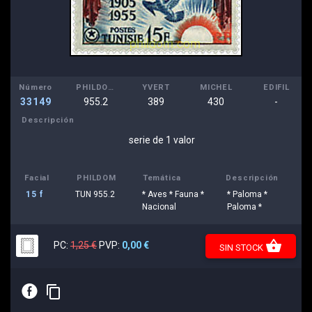
Número
PHILDOM
YVERT
MICHEL
EDIFIL
33149
955.2
389
430
-
Descripción
serie de 1 valor
Facial
PHILDOM
Temática
Descripción
15 f
TUN 955.2
* Aves * Fauna *
* Paloma *
Nacional
Paloma *
shopping_basket
PC:
1,25 €
PVP:
0,00 €
SIN STOCK
E
content_copy