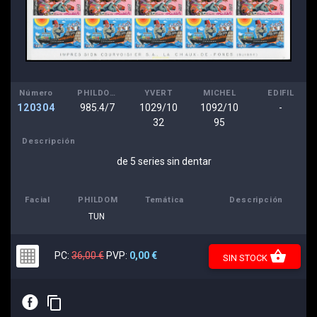
Número
PHILDOM
YVERT
MICHEL
EDIFIL
120304
985.4/7
1029/10
1092/10
-
32
95
Descripción
de 5 series sin dentar
Facial
PHILDOM
Temática
Descripción
TUN
shopping_basket
PC:
36,00 €
PVP:
0,00 €
SIN STOCK
E
content_copy