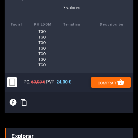
7 valores
Facial
PHILDOM
Temática
Descripción
TGO
TGO
TGO
TGO
TGO
TGO
TGO
shopping_basket
PC:
60,00 €
PVP:
24,00 €
COMPRAR
E
content_copy
Explorar