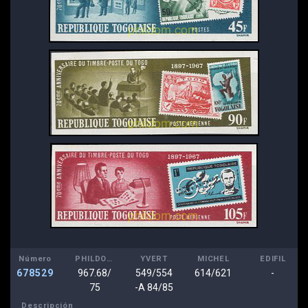
Número
PHILDOM
YVERT
MICHEL
EDIFIL
678529
967.68/
549/554
614/621
-
75
-A 84/85
Descripción