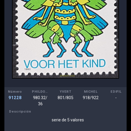
Número
PHILDOM
YVERT
MICHEL
EDIFIL
91228
980.32/
801/805
918/922
-
36
Descripción
serie de 5 valores