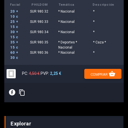
Facial
PHILDOM
Temática
Descripción
20 +
SUR 980.32
* Nacional
*
10 c
25 +
SUR 980.33
* Nacional
*
15 c
30 +
SUR 980.34
* Nacional
*
15 c
35 +
SUR 980.35
* Deportes *
* Caza *
15 c
Nacional
60 +
SUR 980.36
* Nacional
*
30 c
shopping_basket
PC:
4,50 €
PVP:
2,25 €
COMPRAR
E
content_copy
Explorar