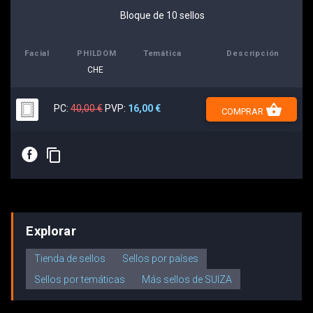
Bloque de 10 sellos
Facial
PHILDOM
Temática
Descripción
CHE
shopping_basket
PC:
40,00 €
PVP:
16,00 €
COMPRAR
E
content_copy
Explorar
Tienda de sellos
Sellos por países
Sellos por temáticas
Más sellos de SUIZA