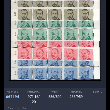
Número
PHILDOM
YVERT
MICHEL
EDIFIL
667194
971.16/
886/890
955/959
-
20
Descripción