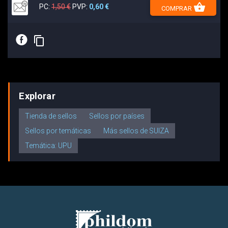
shopping_basket
PC:
1,50 €
PVP:
0,60 €
COMPRAR
E
content_copy
Explorar
Tienda de sellos
Sellos por países
Sellos por temáticas
Más sellos de SUIZA
Temática: UPU