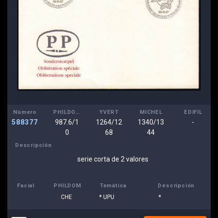
Número
PHILDOM
YVERT
MICHEL
EDIFIL
588377
987.6/1
1264/12
1340/13
-
0
68
44
Descripción
serie corta de 2 valores
Facial
PHILDOM
Temática
Descripción
CHE
* UPU
*