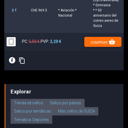
* Gimnasia
2 f
CHE 969.5
* Aviación *
* * 50
Nacional
aniversario del
correo aereo de
Suiza
shopping_basket
PC:
5,50 €
PVP:
2,20 €
COMPRAR
E
content_copy
Explorar
Tienda de sellos
Sellos por países
Sellos por temáticas
Más sellos de SUIZA
Temática: Deportes