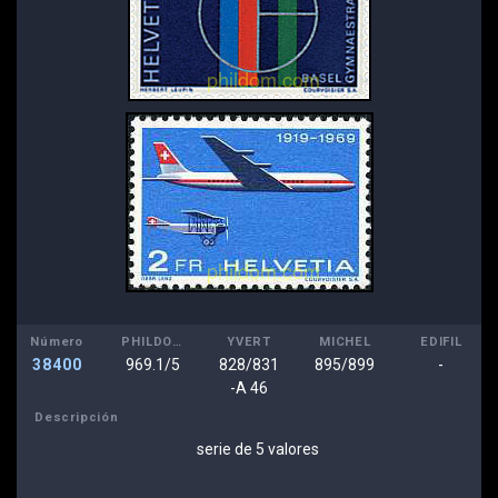
Número
PHILDOM
YVERT
MICHEL
EDIFIL
38400
969.1/5
828/831
895/899
-
-A 46
Descripción
serie de 5 valores