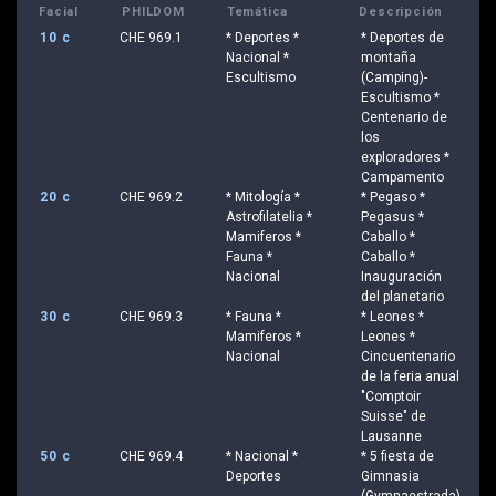
Facial
PHILDOM
Temática
Descripción
10 c
CHE 969.1
* Deportes *
* Deportes de
Nacional *
montaña
Escultismo
(Camping)-
Escultismo *
Centenario de
los
exploradores *
Campamento
20 c
CHE 969.2
* Mitología *
* Pegaso *
Astrofilatelia *
Pegasus *
Mamiferos *
Caballo *
Fauna *
Caballo *
Nacional
Inauguración
del planetario
30 c
CHE 969.3
* Fauna *
* Leones *
Mamiferos *
Leones *
Nacional
Cincuentenario
de la feria anual
"Comptoir
Suisse" de
Lausanne
50 c
CHE 969.4
* Nacional *
* 5 fiesta de
Deportes
Gimnasia
(Gymnaestrada)