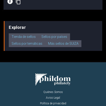
E
content_copy
Explorar
Tienda de sellos
Sellos por países
Sellos por temáticas
Más sellos de SUIZA
Quiénes Somos
Aviso Legal
Política de privacidad