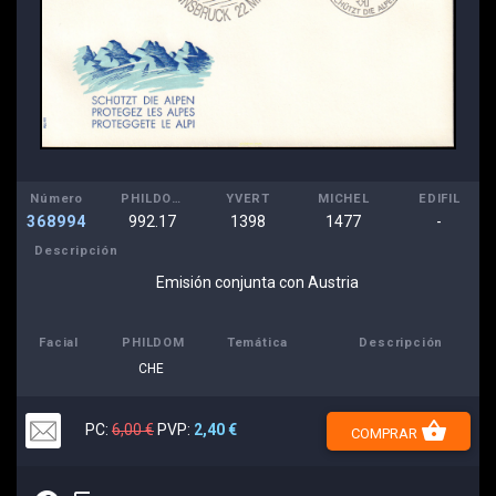
Número
PHILDOM
YVERT
MICHEL
EDIFIL
368994
992.17
1398
1477
-
Descripción
Emisión conjunta con Austria
Facial
PHILDOM
Temática
Descripción
CHE
shopping_basket
PC:
6,00 €
PVP:
2,40 €
COMPRAR