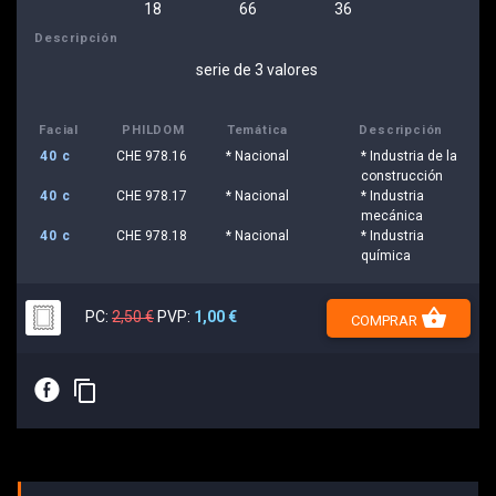
18
66
36
Descripción
serie de 3 valores
Facial
PHILDOM
Temática
Descripción
40 c
CHE 978.16
* Nacional
* Industria de la
construcción
40 c
CHE 978.17
* Nacional
* Industria
mecánica
40 c
CHE 978.18
* Nacional
* Industria
química
shopping_basket
PC:
2,50 €
PVP:
1,00 €
COMPRAR
E
content_copy