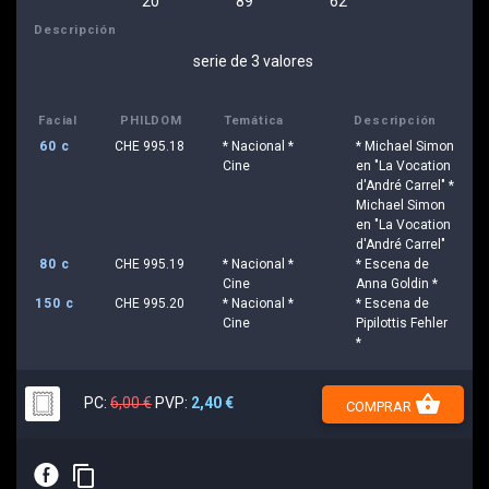
20
89
62
Descripción
serie de 3 valores
Facial
PHILDOM
Temática
Descripción
60 c
CHE 995.18
* Nacional *
* Michael Simon
Cine
en "La Vocation
d'André Carrel" *
Michael Simon
en "La Vocation
d'André Carrel"
80 c
CHE 995.19
* Nacional *
* Escena de
Cine
Anna Goldin *
150 c
CHE 995.20
* Nacional *
* Escena de
Cine
Pipilottis Fehler
*
shopping_basket
PC:
6,00 €
PVP:
2,40 €
COMPRAR
E
content_copy