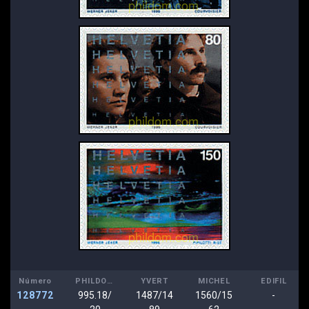
Número
PHILDOM
YVERT
MICHEL
EDIFIL
128772
995.18/
1487/14
1560/15
-