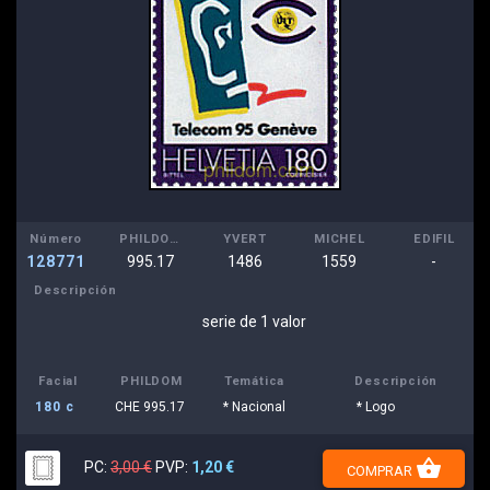
Número
PHILDOM
YVERT
MICHEL
EDIFIL
128771
995.17
1486
1559
-
Descripción
serie de 1 valor
Facial
PHILDOM
Temática
Descripción
180 c
CHE 995.17
* Nacional
* Logo
shopping_basket
PC:
3,00 €
PVP:
1,20 €
COMPRAR