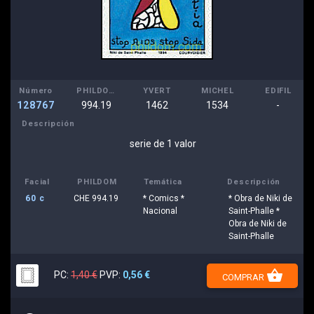
Número
PHILDOM
YVERT
MICHEL
EDIFIL
128767
994.19
1462
1534
-
Descripción
serie de 1 valor
Facial
PHILDOM
Temática
Descripción
60 c
CHE 994.19
* Comics *
* Obra de Niki de
Nacional
Saint-Phalle *
Obra de Niki de
Saint-Phalle
shopping_basket
PC:
1,40 €
PVP:
0,56 €
COMPRAR