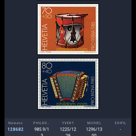
Número
PHILDOM
YVERT
MICHEL
EDIFIL
128682
985.9/1
1225/12
1296/13
-
3
29
00