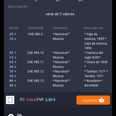
Descripción
serie de 5 valores
Facial
PHILDOM
Temática
Descripción
25 +
CHE 985.9
* Nacional *
* Caja de
10 c
Musica
música, 1895 *
Caja de música,
1895
35 +
CHE 985.10
* Nacional *
* Carraca del
15 c
Musica
siglo XVIII *
50 +
CHE 985.11
* Nacional *
* Cítara de 1828
20 c
Musica
*
70 +
CHE 985.12
* Nacional *
* Tambor, 1571 *
30 c
Musica
Tambor, 1571
80 +
CHE 985.13
* Nacional *
* Acordeón *
40 c
Musica
Acordeón
shopping_basket
PC:
7,00 €
PVP:
2,80 €
COMPRAR