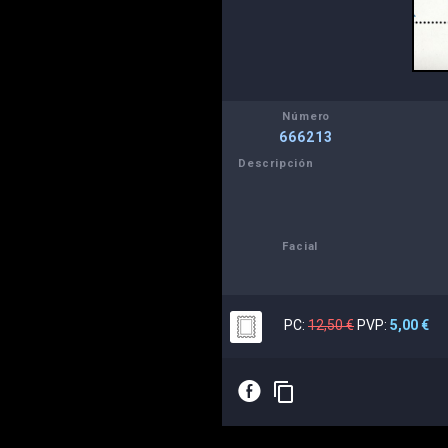
Número
666213
Descripción
Facial
PC:
12,50 €
PVP:
5,00 €
E
content_copy