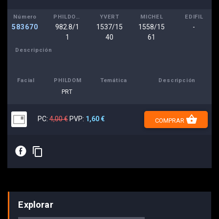
Número
PHILDOM
YVERT
MICHEL
EDIFIL
583670
982.8/1
1537/15
1558/15
-
1
40
61
Descripción
Facial
PHILDOM
Temática
Descripción
PRT
shopping_basket
PC:
4,00 €
PVP:
1,60 €
COMPRAR
E
content_copy
Explorar