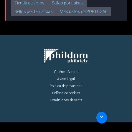
Tienda de sellos
Sellos por países
Sellos por temáticas
Más sellos de PORTUGAL
Quiénes Somos
Aviso Legal
Política de privacidad
Política de cookies
Condiciones de venta
keyboard_arrow_down