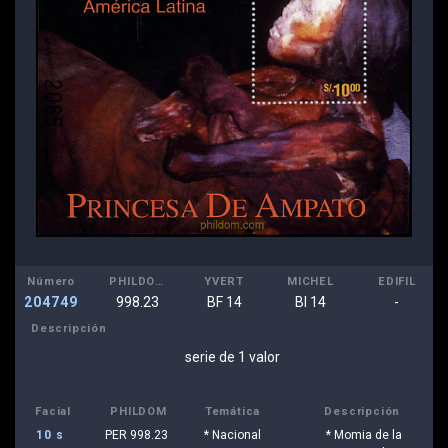
Número
PHILDOM
YVERT
MICHEL
EDIFIL
204749
998.23
BF 14
Bl 14
-
Descripción
serie de 1 valor
Facial
PHILDOM
Temática
Descripción
10 s
PER 998.23
* Nacional
* Momia de la