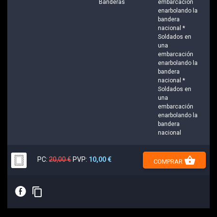
Banderas
embarcación
enarbolando la
bandera
nacional *
Soldados en
una
embarcación
enarbolando la
bandera
nacional *
Soldados en
una
embarcación
enarbolando la
bandera
nacional
shopping_basket
PC:
20,00 €
PVP:
10,00 €
COMPRAR
E
content_copy