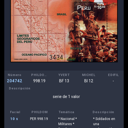
Número
PHILDOM
YVERT
MICHEL
EDIFIL
204742
998.19
BF 13
Bl 12
-
Descripción
serie de 1 valor
Facial
PHILDOM
Temática
Descripción
10 s
PER 998.19
* Nacional *
* Soldados en
Militares *
una