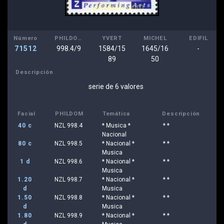
Número
PHILDOM
YVERT
MICHEL
EDIFIL
71512
998.4/9
1584/15
1645/16
-
89
50
Descripción
serie de 6 valores
Facial
PHILDOM
Temática
Descripción
40 c
NZL 998.4
* Musica *
* *
Nacional
80 c
NZL 998.5
* Nacional *
* *
Musica
1 d
NZL 998.6
* Nacional *
* *
Musica
1.20
NZL 998.7
* Nacional *
* *
d
Musica
1.50
NZL 998.8
* Nacional *
* *
d
Musica
1.80
NZL 998.9
* Nacional *
* *