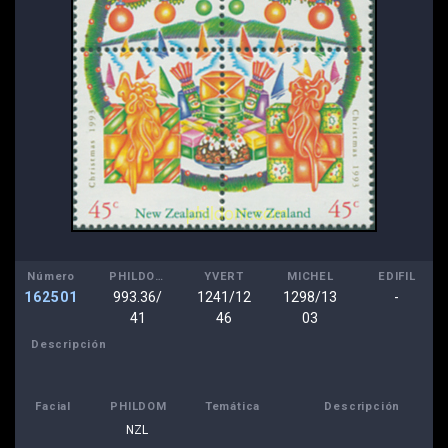
Número
PHILDOM
YVERT
MICHEL
EDIFIL
162501
993.36/
1241/12
1298/13
-
41
46
03
Descripción
Facial
PHILDOM
Temática
Descripción
NZL