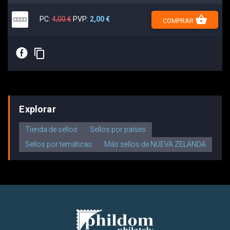
shopping_basket
PC:
4,00 €
PVP:
2,00 €
COMPRAR
E
content_copy
Explorar
Tienda de sellos
Sellos por países
Sellos por temáticas
Más sellos de NUEVA ZELANDA