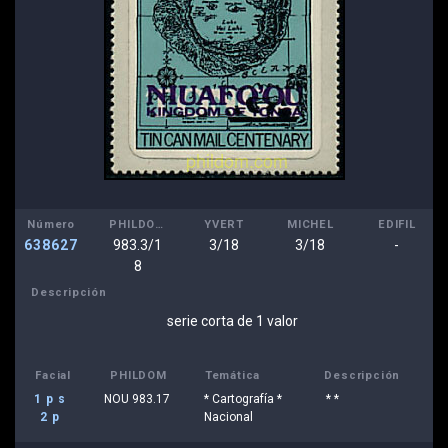
Número
PHILDOM
YVERT
MICHEL
EDIFIL
638627
983.3/1
3/18
3/18
-
8
Descripción
serie corta de 1 valor
Facial
PHILDOM
Temática
Descripción
1 p s
NOU 983.17
* Cartografía *
* *
2 p
Nacional