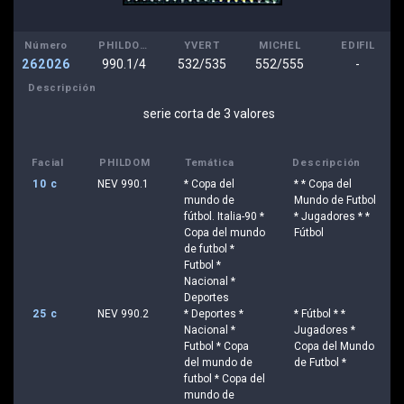
Número
PHILDOM
YVERT
MICHEL
EDIFIL
262026
990.1/4
532/535
552/555
-
Descripción
serie corta de 3 valores
Facial
PHILDOM
Temática
Descripción
10 c
NEV 990.1
* Copa del
* * Copa del
mundo de
Mundo de Futbol
fútbol. Italia-90 *
* Jugadores * *
Copa del mundo
Fútbol
de futbol *
Futbol *
Nacional *
Deportes
25 c
NEV 990.2
* Deportes *
* Fútbol * *
Nacional *
Jugadores *
Futbol * Copa
Copa del Mundo
del mundo de
de Futbol *
futbol * Copa del
mundo de