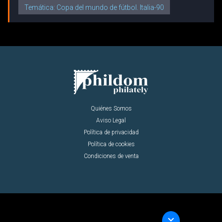
Temática: Copa del mundo de fútbol. Italia-90
Quiénes Somos
Aviso Legal
Política de privacidad
Política de cookies
Condiciones de venta
keyboard_arrow_down