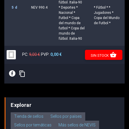
fútbol. Italia-90
5 d
NEV 990.4
* Deportes *
* Fútbol * *
Nacional *
Jugadores *
Futbol * Copa
Copa del Mundo
del mundo de
de Futbol *
futbol * Copa del
mundo de
fútbol. Italia-90
shopping_basket
PC:
9,00 €
PVP:
0,00 €
SIN STOCK
E
content_copy
Explorar
Tienda de sellos
Sellos por países
Sellos por temáticas
Más sellos de NEVIS