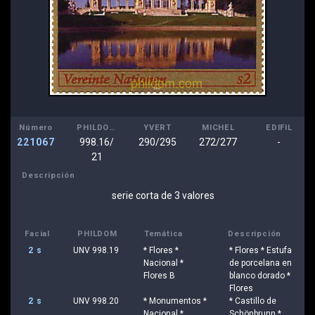
Número
PHILDOM
YVERT
MICHEL
EDIFIL
221067
998.16/
290/295
272/277
-
21
Descripción
serie corta de 3 valores
Facial
PHILDOM
Temática
Descripción
2 s
UNV 998.19
* Flores *
* Flores * Estufa
Nacional *
de porcelana en
Flores B
blanco dorado *
Flores
2 s
UNV 998.20
* Monumentos *
* Castillo de
Nacional *
Schönbrunn *