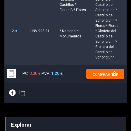
Castillos *
Castillo de
Flores B * Flores
Schönbrunn *
Castillo de
Schönbrunn *
Flores * Flores
2 s
UNV 998.21
* Nacional *
* Glorieta del
Monumentos
Castillo de
Schönbrunn *
Glorieta del
Castillo de
Schönbrunn
shopping_basket
PC:
3,00 €
PVP:
1,20 €
COMPRAR
E
content_copy
Explorar