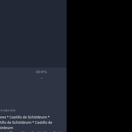
EDIFIL
-
cripción
lores * Castillo de Schönbrunn *
tillo de Schönbrunn * Castillo de
önbrunn