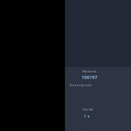
Número
100197
Descripción
Facial
1 s