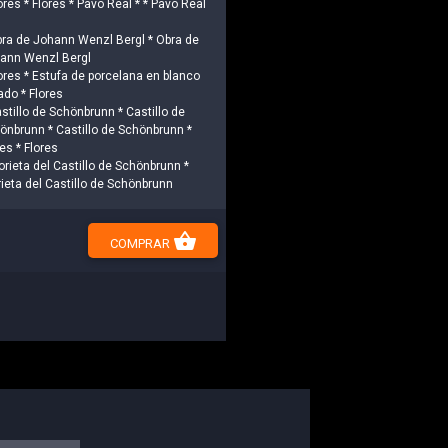
ores * Flores * Pavo Real * * Pavo Real
bra de Johann Wenzl Bergl * Obra de
ann Wenzl Bergl
lores * Estufa de porcelana en blanco
ado * Flores
astillo de Schönbrunn * Castillo de
önbrunn * Castillo de Schönbrunn *
es * Flores
lorieta del Castillo de Schönbrunn *
rieta del Castillo de Schönbrunn
shopping_basket
COMPRAR