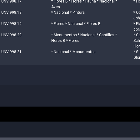
UNV 998.17
* Flores B * Flores * Fauna * Nacional *
* Fl
Aves
UNV 998.18
* Nacional * Pintura
* O
Joh
UNV 998.19
* Flores * Nacional * Flores B
* F
dor
UNV 998.20
* Monumentos * Nacional * Castillos *
* C
Flores B * Flores
Sch
Flor
UNV 998.21
* Nacional * Monumentos
* G
Glo