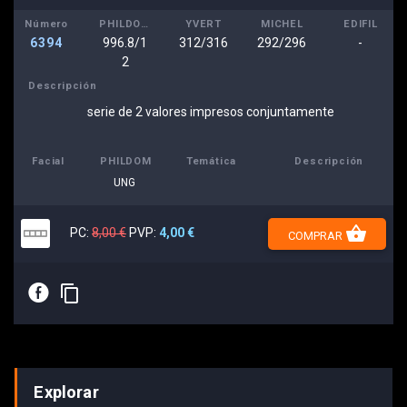
Número
PHILDOM
YVERT
MICHEL
EDIFIL
6394
996.8/1
312/316
292/296
-
2
Descripción
serie de 2 valores impresos conjuntamente
Facial
PHILDOM
Temática
Descripción
UNG
shopping_basket
PC:
8,00 €
PVP:
4,00 €
COMPRAR
E
content_copy
Explorar