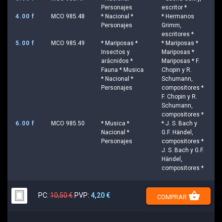
Personajes
escritor *
4.00 f
MCO 985.48
* Nacional *
* Hermanos
Personajes
Grimm,
escritores *
5.00 f
MCO 985.49
* Mariposas *
* Mariposas *
Insectos y
Mariposas *
arácnidos *
Mariposas * F.
Fauna * Musica
Chopin y R.
* Nacional *
Schumann,
Personajes
compositores *
F. Chopin y R.
Schumann,
compositores *
6.00 f
MCO 985.50
* Musica *
* J. S. Bach y
Nacional *
G.F. Händel,
Personajes
compositores *
J. S. Bach y G.F.
Händel,
compositores *
shopping_basket
PC:
10,50 €
PVP:
4,20 €
COMPRAR