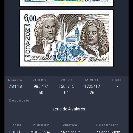
Número
PHILDOM
YVERT
MICHEL
EDIFIL
78118
985.47/
1501/15
1723/17
-
50
04
26
Descripción
serie de 4 valores
Facial
PHILDOM
Temática
Descripción
3.00 f
MCO 985.47
* Nacional *
* Sacha Guitry,