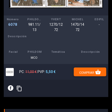
Número
PHILDOM
YVERT
MICHEL
EDIFIL
6078
981.11/
1270/12
1470/14
-
13
72
72
Descripción
Facial
PHILDOM
Temática
Descripción
MCO
shopping_basket
PC:
11,00 €
PVP:
5,50 €
COMPRAR
E
content_copy