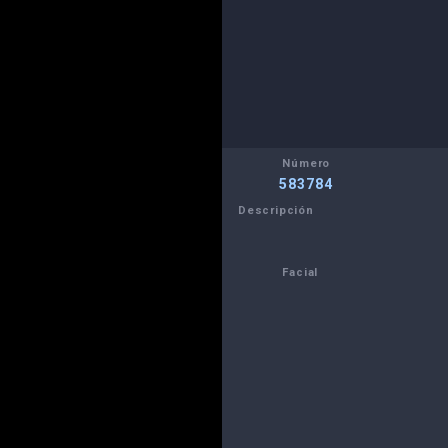
Número
583784
Descripción
Facial