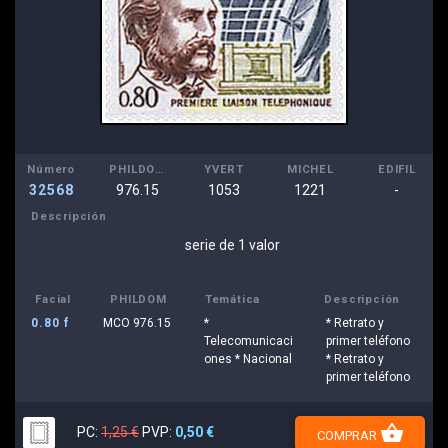
Número
PHILDOM
YVERT
MICHEL
EDIFIL
32568
976.15
1053
1221
-
Descripción
serie de 1 valor
Facial
PHILDOM
Temática
Descripción
0.80 f
MCO 976.15
*
* Retrato y
Telecomunicaci
primer teléfono
ones * Nacional
* Retrato y
primer teléfono
shopping_basket
PC:
1,25 €
PVP:
0,50 €
COMPRAR