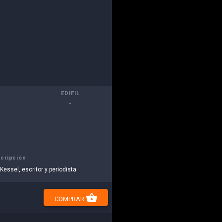
EDIFIL
-
cripción
 Kessel, escritor y periodista
shopping_basket
COMPRAR