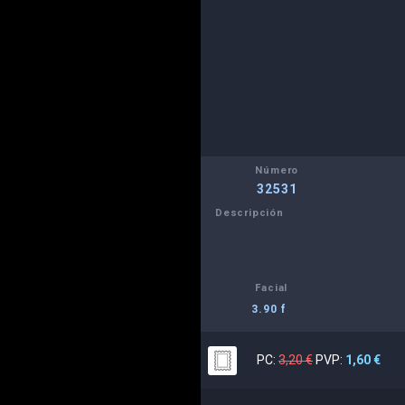
Número
32531
Descripción
Facial
3.90 f
PC:
3,20 €
PVP:
1,60 €