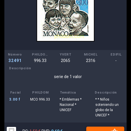
Número
PHILDOM
YVERT
MICHEL
EDIFIL
32491
996.33
2065
2316
-
Descripción
serie de 1 valor
Facial
PHILDOM
Temática
Descripción
3.00 f
MCO 996.33
* Emblemas *
* * Niños
Nacional *
soteniendo un
UNICEF
globo de la
UNICEF *