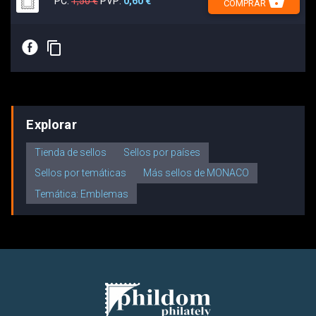
shopping_basket
PC:
1,50 €
PVP:
0,60 €
COMPRAR
E
content_copy
Explorar
Tienda de sellos
Sellos por países
Sellos por temáticas
Más sellos de MONACO
Temática: Emblemas