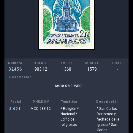
Número
PHILDOM
YVERT
MICHEL
EDIFIL
32456
983.12
1368
1578
-
Descripción
serie de 1 valor
Facial
PHILDOM
Temática
Descripción
2.60 f
MCO 983.12
* Religión *
* San Carlos
Nacional *
Borromeo y
Edificios
fachada de la
religiosos
iglesia * San
Carlos