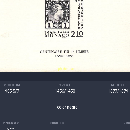
PHILDOM
YVERT
MICHEL
985.5/7
1456/1458
1677/1679
color negro
PHILDOM
Temática
Des
MCO