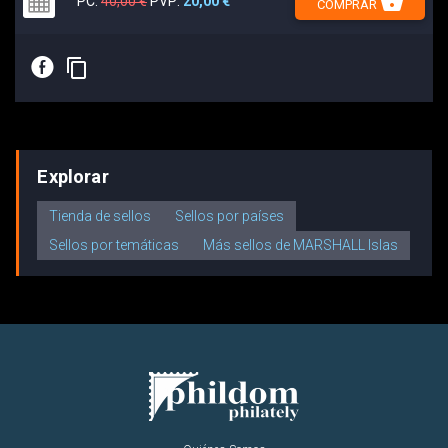
shopping_basket
PC:
40,00 €
PVP:
20,00 €
COMPRAR
E
content_copy
Explorar
Tienda de sellos
Sellos por países
Sellos por temáticas
Más sellos de MARSHALL Islas