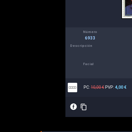
Número
6933
Descripción
Facial
PC:
10,00 €
PVP:
4,00 €
E
content_copy