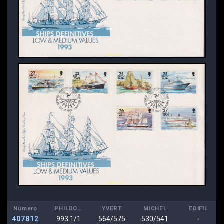
Número
PHILDOM
YVERT
MICHEL
EDIFIL
407812
993.1/1
564/575
530/541
-