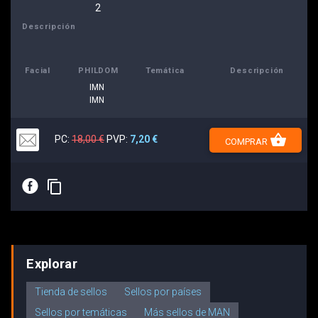
2
Descripción
Facial
PHILDOM
Temática
Descripción
IMN
IMN
shopping_basket
PC:
18,00 €
PVP:
7,20 €
COMPRAR
E
content_copy
Explorar
Tienda de sellos
Sellos por países
Sellos por temáticas
Más sellos de MAN