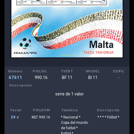
Número
PHILDOM
YVERT
MICHEL
EDIFIL
67611
990.16
BF 11
Bl 11
-
Descripción
serie de 1 valor
Facial
PHILDOM
Temática
Descripción
29 c
MLT 990.16
* Nacional *
* * * * Fútbol *
Copa del mundo
de futbol *
Futbol *