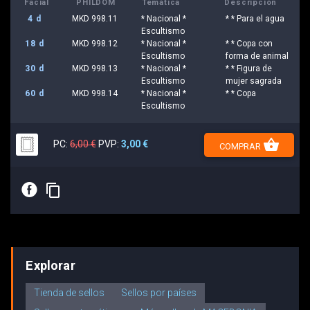
Facial
PHILDOM
Temática
Descripción
4 d
MKD 998.11
* Nacional *
* * Para el agua
Escultismo
18 d
MKD 998.12
* Nacional *
* * Copa con
Escultismo
forma de animal
30 d
MKD 998.13
* Nacional *
* * Figura de
Escultismo
mujer sagrada
60 d
MKD 998.14
* Nacional *
* * Copa
Escultismo
shopping_basket
PC:
6,00 €
PVP:
3,00 €
COMPRAR
E
content_copy
Explorar
Tienda de sellos
Sellos por países