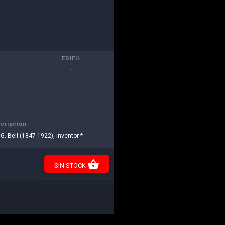
EDIFIL
-
cripción
 G. Bell (1847-1922), inventor *
shopping_basket
SIN STOCK