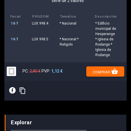
serie de 2 valores
Facial
PHILDOM
Temática
Descripción
16 f
LUX 998.4
* Nacional
* Edificio
municipal de
Hesperange
16 f
LUX 998.5
* Nacional *
* Iglesia de
Religión
Rodange *
Iglesia de
Rodange
shopping_basket
PC:
2,80 €
PVP:
1,12 €
COMPRAR
E
content_copy
Explorar