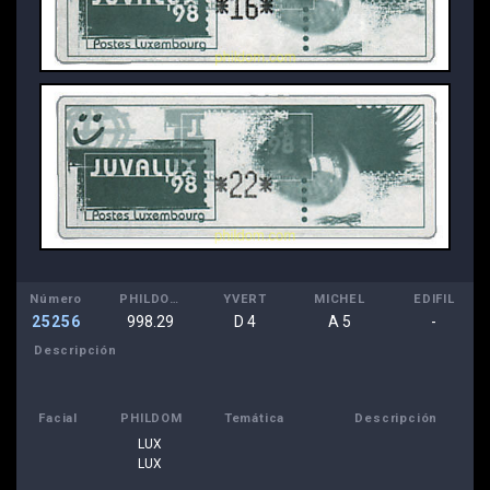
Número
PHILDOM
YVERT
MICHEL
EDIFIL
25256
998.29
D 4
A 5
-
Descripción
Facial
PHILDOM
Temática
Descripción
LUX
LUX