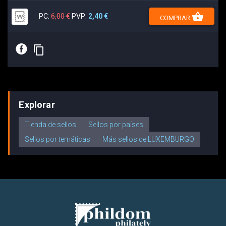
shopping_basket
PC:
6,00 €
PVP:
2,40 €
COMPRAR
E
content_copy
Explorar
Tienda de sellos
Sellos por países
Sellos por temáticas
Más sellos de LUXEMBURGO