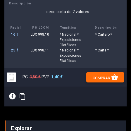
Descripción
serie corta de 2 valores
Facial
PHILDOM
Temática
Descripción
16 f
LUX 998.10
* Nacional *
* Cartero *
Exposiciones
Filatélicas
25 f
LUX 998.11
* Nacional *
* Carta *
Exposiciones
Filatélicas
shopping_basket
PC:
3,50 €
PVP:
1,40 €
COMPRAR
E
content_copy
Explorar