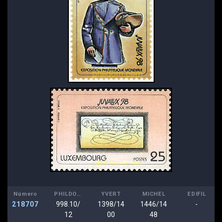
Número
PHILDOM
YVERT
MICHEL
EDIFIL
218707
998.10/
1398/14
1446/14
-
12
00
48